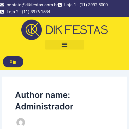
Ir
contato@dikfestas.com.br
Loja 1 - (11) 3992-5000
para
Loja 2 - (11) 3976-1534
o
conteúdo
Carrinho
0
Author name:
Administrador