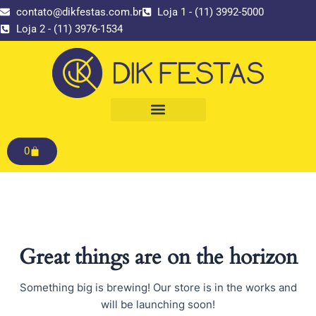
Ir
contato@dikfestas.com.br
Loja 1 - (11) 3992-5000
para
Loja 2 - (11) 3976-1534
o
conteúdo
Carrinho
0
Great things are on the horizon
Something big is brewing! Our store is in the works and
will be launching soon!